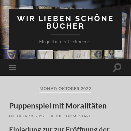
WIR LIEBEN SCHÖNE
BÜCHER
Magdeburger Pirckheimer
Suchfe
Mobile-
ein-/a
Menü
ein-/ausblenden
MONAT:
OKTOBER 2022
Puppenspiel mit Moralitäten
OKTOBER 13, 2022
/
KEINE KOMMENTARE
Einladung zur zur Eröffnung der