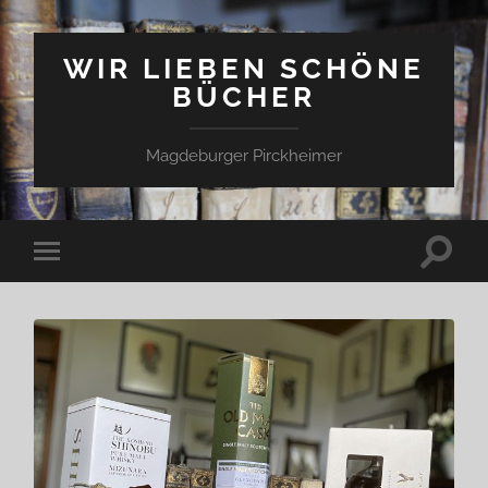
WIR LIEBEN SCHÖNE
BÜCHER
Magdeburger Pirckheimer
Suchfe
Mobile-
ein-/a
Menü
ein-/ausblenden