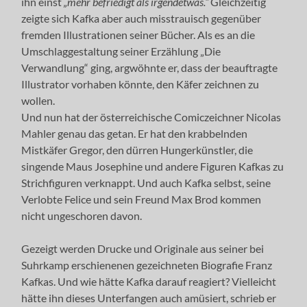
ihn einst
„mehr befriedigt als irgendetwas.“
Gleichzeitig
zeigte sich Kafka aber auch misstrauisch gegenüber
fremden Illustrationen seiner Bücher. Als es an die
Umschlaggestaltung seiner Erzählung „Die
Verwandlung“ ging, argwöhnte er, dass der beauftragte
Illustrator vorhaben könnte, den Käfer zeichnen zu
wollen.
Und nun hat der österreichische Comiczeichner Nicolas
Mahler genau das getan. Er hat den krabbelnden
Mistkäfer Gregor, den dürren Hungerkünstler, die
singende Maus Josephine und andere Figuren Kafkas zu
Strichfiguren verknappt. Und auch Kafka selbst, seine
Verlobte Felice und sein Freund Max Brod kommen
nicht ungeschoren davon.
Gezeigt werden Drucke und Originale aus seiner bei
Suhrkamp erschienenen gezeichneten Biografie Franz
Kafkas. Und wie hätte Kafka darauf reagiert? Vielleicht
hätte ihn dieses Unterfangen auch amüsiert, schrieb er