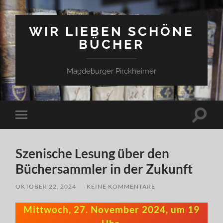
WIR LIEBEN SCHÖNE
BÜCHER
Magdeburger Pirckheimer
Suchfe
Mobile-
ein-/a
Menü
ein-/ausblenden
Szenische Lesung über den
Büchersammler in der Zukunft
OKTOBER 22, 2024
/
KEINE KOMMENTARE
Mittwoch, 27. November 2024, um 19