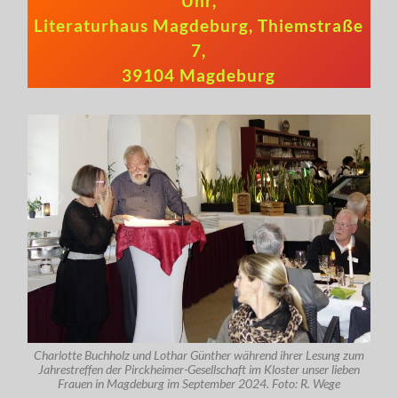
Uhr,
Literaturhaus Magdeburg, Thiemstraße
7,
39104 Magdeburg
Charlotte Buchholz und Lothar Günther während ihrer Lesung zum
Jahrestreffen der Pirckheimer-Gesellschaft im Kloster unser lieben
Frauen in Magdeburg im September 2024. Foto: R. Wege