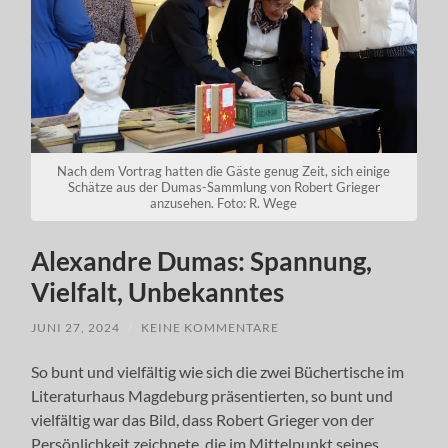
Nach dem Vortrag hatten die Gäste genug Zeit, sich einige
Schätze aus der Dumas-Sammlung von Robert Grieger
anzusehen. Foto: R. Wege
Alexandre Dumas: Spannung,
Vielfalt, Unbekanntes
JUNI 27, 2024
/
KEINE KOMMENTARE
So bunt und vielfältig wie sich die zwei Büchertische im
Literaturhaus Magdeburg präsentierten, so bunt und
vielfältig war das Bild, dass Robert Grieger von der
Persönlichkeit zeichnete, die im Mittelpunkt seines