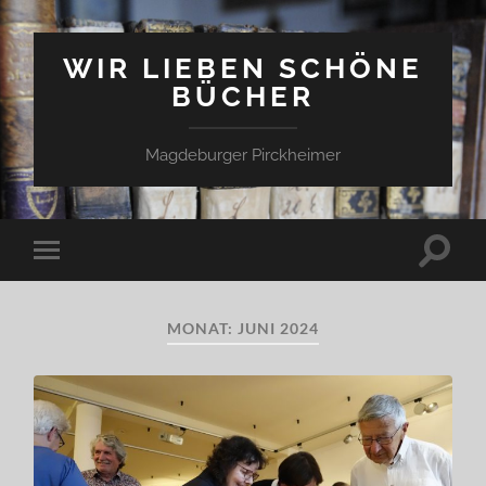
WIR LIEBEN SCHÖNE
BÜCHER
Magdeburger Pirckheimer
Suchfe
Mobile-
ein-/a
Menü
ein-/ausblenden
MONAT:
JUNI 2024