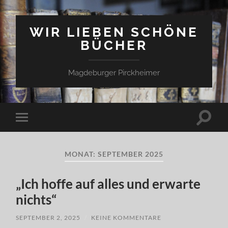
WIR LIEBEN SCHÖNE
BÜCHER
Magdeburger Pirckheimer
Suchfe
Mobile-
ein-/a
Menü
ein-/ausblenden
MONAT:
SEPTEMBER 2025
„Ich hoffe auf alles und erwarte
nichts“
SEPTEMBER 2, 2025
/
KEINE KOMMENTARE