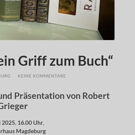
in Griff zum Buch“
BURG
/
KEINE KOMMENTARE
 und Präsentation von Robert
Grieger
i 2025
,
16.00 Uhr
,
urhaus
Magdeburg