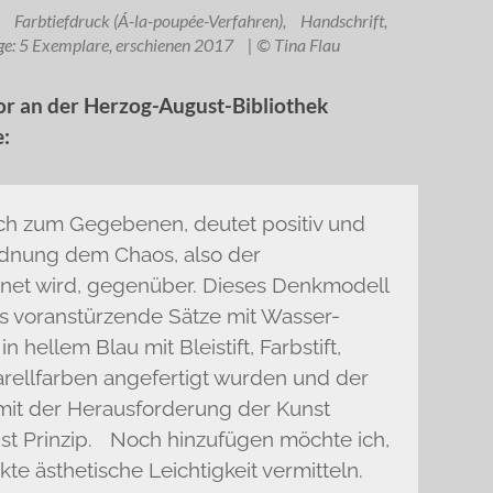
; Farbtiefdruck (Á-la-poupée-Verfahren), Handschrift,
ge: 5 Exemplare, erschienen 2017 | © Tina Flau
or an der Herzog-August-Bibliothek
e:
uch zum Gegebenen, deutet positiv und
rdnung dem Chaos, also der
net wird, gegenüber. Dieses Denkmodell
s voranstürzende Sätze mit Wasser-
n hellem Blau mit Bleistift, Farbstift,
rellfarben angefertigt wurden und der
 mit der Herausforderung der Kunst
ist Prinzip. Noch hinzufügen möchte ich,
te ästhetische Leichtigkeit vermitteln.