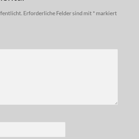
fentlicht.
Erforderliche Felder sind mit
*
markiert